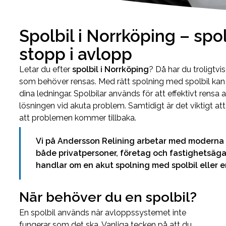
Spolbil i Norrköping – spo
stopp i avlopp
Letar du efter
spolbil i Norrköping
? Då har du troligtvi
som behöver rensas. Med rätt spolning med spolbil kan d
dina ledningar. Spolbilar används för att effektivt rens
lösningen vid akuta problem. Samtidigt är det viktigt at
att problemen kommer tillbaka.
Vi på Andersson Relining arbetar med moderna 
både privatpersoner, företag och fastighetsägar
handlar om en akut spolning med spolbil eller e
När behöver du en spolbil?
En spolbil används när avloppssystemet inte
fungerar som det ska. Vanliga tecken på att du