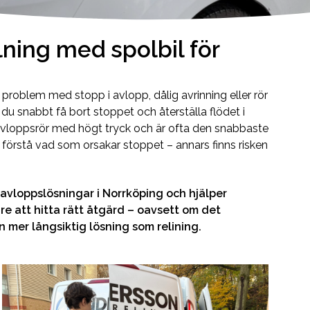
lning med spolbil för
s problem med stopp i avlopp, dålig avrinning eller rör
u snabbt få bort stoppet och återställa flödet i
a avloppsrör med högt tryck och är ofta den snabbaste
t förstå vad som orsakar stoppet – annars finns risken
avloppslösningar i Norrköping och hjälper
e att hitta rätt åtgärd – oavsett om det
n mer långsiktig lösning som relining.