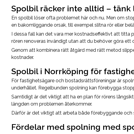
Spolbil räcker inte alltid – tänk
En spolbil löser ofta problemet här och nu. Men om sto
en bakomliggande orsak, till exempel slitna rör eller b
I dessa fall kan det vara mer kostnadseffektivt att titta 
rören renoveras invändigt utan att du behöver göra et
Genom att kombinera rätt åtgärd med rätt metod sli
kostnader.
Spolbil i Norrköping för fastig
För fastighetsägare och bostadsrättsföreningar är spol
underhållet. Regelbunden spolning kan förebygga stopp
Samtidigt är det viktigt att ha en plan för rörens långsiktig
längden om problemen återkommer.
Därför är det viktigt att arbeta både förebyggande och
Fördelar med spolning med spo