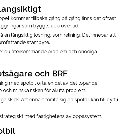
 långsiktigt
ppet kommer tillbaka gång på gång finns det oftast
eläggningar som byggts upp över tid.
på en långsiktig lösning, som relining. Det innebär att
t omfattande stambyte.
pper du återkommande problem och onödiga
hetsägare och BRF
ning med spolbil ofta en del av det löpande
 och minska risken för akuta problem.
a skick. Att enbart förlita sig på spolbil kan bli dyrt i
 strategiskt med fastighetens avloppssystem.
lbil