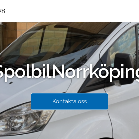
78
Spolbil
Norrköpin
Kontakta oss