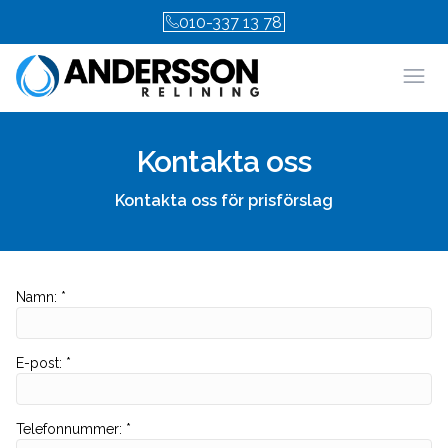
010-337 13 78
Öpp
Kontakta oss
Kontakta oss för prisförslag
Namn
:
*
E-post
:
*
Telefonnummer
:
*